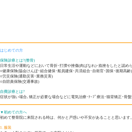
はじめての方
保険診療とは?(整骨)
日常生活や運動などにおいて骨折･打撲や挫傷(肉ばなれ)･捻挫をしたと認
○健康保険(協会けんぽ･組合健保･船員建保･共済組合･自衛官･国保･後期高齢)
○労災保険(通勤災害･業務災害)
○自賠責保険(交通事故)
自費診療とは?
症状が強い場合､矯正が必要な場合などに電気治療･ﾃｰﾌﾟ療法･猫背矯正･骨盤矯
▼初めての方へ
初めて整骨院に来院される時は、何かと戸惑いや不安があることと思います
1. 服装