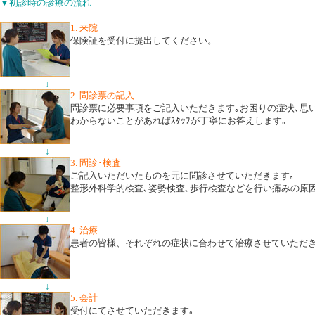
▼初診時の診療の流れ
1. 来院
保険証を受付に提出してください。
↓
2. 問診票の記入
問診票に必要事項をご記入いただきます｡お困りの症状､思
わからないことがあればｽﾀｯﾌが丁寧にお答えします｡
↓
3. 問診･検査
ご記入いただいたものを元に問診させていただきます｡
整形外科学的検査､姿勢検査､歩行検査などを行い痛みの原因･
↓
4. 治療
患者の皆様、それぞれの症状に合わせて治療させていただ
↓
5. 会計
受付にてさせていただきます｡