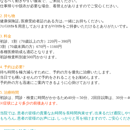
なるべく動きやすい服装で、ご来院ください。
仕事帰りや脱衣が必要な場合、着替えがありますのでご安心ください。
2. 持ち物
健康保険証､医療受給者証のある方は､一緒にお持ちください｡
ﾌｪｲｽﾀｵﾙを用意しておりますがﾏｲﾀｵﾙをご持参いただけるとありがたいです｡
3. 料金
初診、1割（70歳以上の方）220円～390円
3割（70歳未満の方）670円～1160円
各種医療助成も適応となります。
初診検査料別途500円かかります。
4. 予約は必要?
待ち時間を極力減らすために、予約の方を優先に治療いたします。
当日でも構いませんので予約をされることをお勧めします。
予約外の方も迅速にご案内できるように心掛けております。
5. 治療時間
初診は、問診・検査に時間がかかるため40分～50分、2回目以降は、30分～
※症状により多少の前後あります。
当院では､患者の皆様の貴重なお時間を長時間拘束せず､出来るだけ通院しやす
もちろん､患者の皆様のお声には､しっかりと耳を傾けますので､ご安心くださ