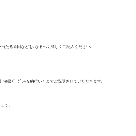
い当たる原因などを､なるべく詳しくご記入ください｡
治療ﾌﾟﾛｸﾞﾗﾑを納得いくまでご説明させていただきます｡
きます。