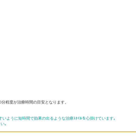
40分程度が治療時間の目安となります。
いように短時間で効果の出るような治療ｽﾀｲﾙを心掛けています｡
い｡