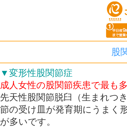
股
▼変形性股関節症
成人女性の股関節疾患で最も
先天性股関節脱臼（生まれつ
節の受け皿が発育期にうまく
が多いです。