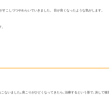
がすこしづつやわらいでいきました。 目が良くなったような気がします。
す。
ﾞなど)はおこないました｡肩こりがひどくなってきたら､治療するという形で､決して