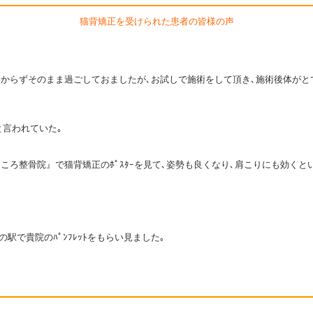
猫背矯正を受けられた患者の皆様の声
らずそのまま過ごしておましたが､お試しで施術をして頂き､施術後体がとても軽
と言われていた｡
ろ整骨院』で猫背矯正のﾎﾟｽﾀｰを見て､姿勢も良くなり､肩こりにも効くと
駅で貴院のﾊﾟﾝﾌﾚｯﾄをもらい見ました｡