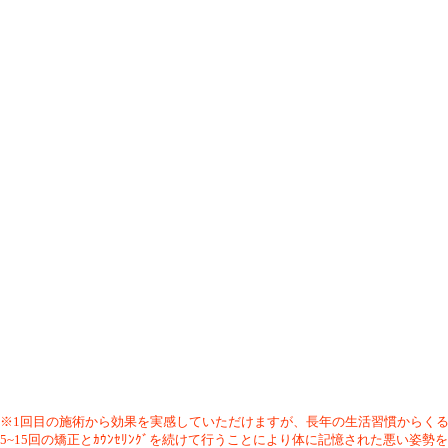
※1回目の施術から効果を実感していただけますが、長年の生活習慣からく
5~15回の矯正とｶｳﾝｾﾘﾝｸﾞを続けて行うことにより体に記憶された悪い姿