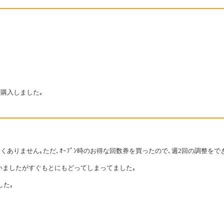
購入しました｡
ありません｡ただ､ｵｰﾌﾟﾝ時のお得な回数券を買ったので､週2回の調整をで
いましたがすぐもとにもどってしまってました｡
した｡