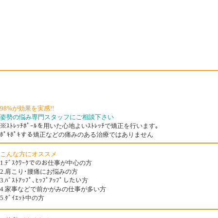
98%が効果を実感!!
姿勢の悩み専門スタッフにご相談下さい
※ｽﾄﾚｯﾁﾎﾟｰﾙを用いた心地よいｽﾄﾚｯﾁで矯正を行います｡
ﾎﾟｷﾎﾟｷする矯正などの痛みのある治療ではありません
こんな方にオススメ
1.ﾃﾞｽｸﾜｰｸでのお仕事が中心の方
2.肩こり･腰痛にお悩みの方
3.ﾊﾞｽﾄｱｯﾌﾟ､ﾋｯﾌﾟｱｯﾌﾟしたい方
4.家事などで前かがみの仕事が多い方
5.ﾀﾞｲｴｯﾄ中の方