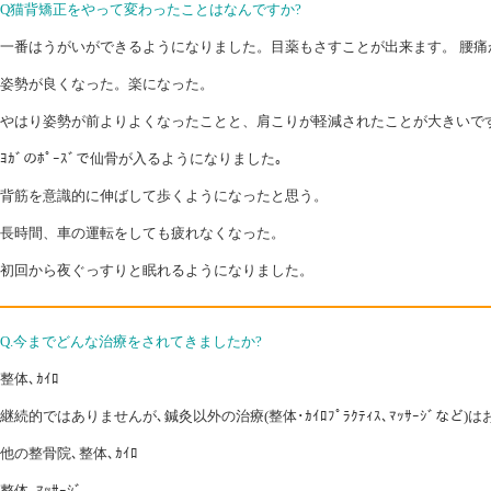
Q猫背矯正をやって変わったことはなんですか?
一番はうがいができるようになりました。目薬もさすことが出来ます。 腰痛
姿勢が良くなった。楽になった。
やはり姿勢が前よりよくなったことと、肩こりが軽減されたことが大きいで
ﾖｶﾞのﾎﾟｰｽﾞで仙骨が入るようになりました｡
背筋を意識的に伸ばして歩くようになったと思う。
長時間、車の運転をしても疲れなくなった。
初回から夜ぐっすりと眠れるようになりました。
Q.今までどんな治療をされてきましたか?
整体､ｶｲﾛ
継続的ではありませんが､鍼灸以外の治療(整体･ｶｲﾛﾌﾟﾗｸﾃｨｽ､ﾏｯｻｰｼ
他の整骨院､整体､ｶｲﾛ
整体､ﾏｯｻｰｼﾞ