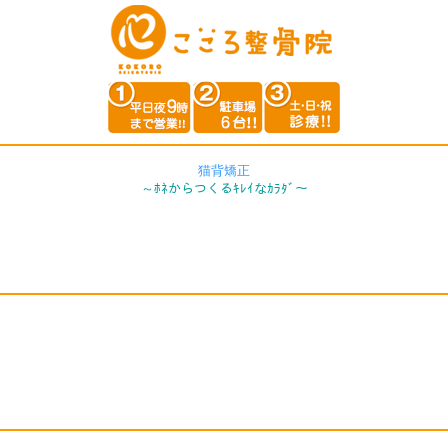
猫背矯正
～ﾎﾈからつくるｷﾚｲなｶﾗﾀﾞ～