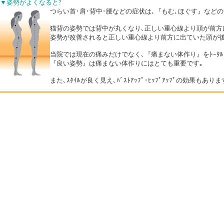
▼姿勢がよくなると?
つらい首･肩･背中･腰などの症状は､『もむ､ほぐす』な
猫背の姿勢では背中が丸くなり､正しい重心線より頭が前方
姿勢が改善されると正しい重心線より前方に出ていた頭が後
当院では現在の痛みだけでなく､『痛まない体作り』をﾄｰﾀﾙで
『良い姿勢』は痛まない体作りにはとても重要です｡
また､ｽﾀｲﾙが良く見え､ﾊﾞｽﾄｱｯﾌﾟ･ﾋｯﾌﾟｱｯﾌﾟの効果もありま