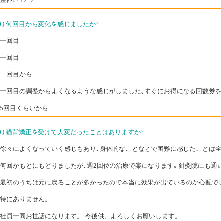
Q.何回目から変化を感じましたか?
一回目
一回目
一回目から
一回目の調整からよくなるような感じがしました｡すぐにお得になる回数券を
5回目くらいから
Q.猫背矯正を受けて大変だったことはありますか?
徐々によくなっていく感じもあり､身体的なことなどで困難に感じたことは全く
何回かもとにもどりましたが､週2回位の治療で楽になります｡ 針灸院にも通
最初のうちは元に戻ることが多かったので本当に効果が出ているのか心配で
特にありません。
社員一同お世話になります。 今後供、よろしくお願いします。