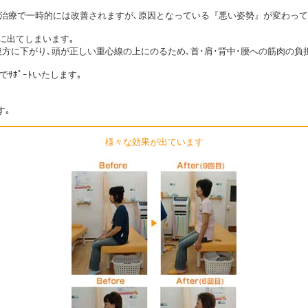
どの治療で一時的には改善されますが､原因となっている『悪い姿勢』が変わっ
に出てしまいます｡
方に下がり､頭が正しい重心線の上にのるため､首･肩･背中･腰への筋肉の負
ｻﾎﾟｰﾄいたします｡
す｡
様々な効果が出ています