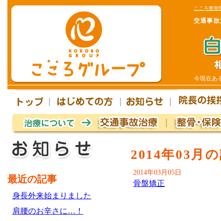
こころ整骨
交通事故
今現在あ
2014年03月
2014年03月05日
最近の記事
骨盤矯正
身長外来始まりました
肩腰のお辛さに…！