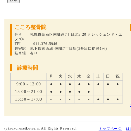
こころ整骨院
住所 札幌市白石区南郷通7丁目北5-20 クレッシェンド・エ
ヌズ6
TEL 011-376-5946
最寄駅 地下鉄東西線･南郷7丁目駅(3番出口徒歩1分)
駐車場 有り
診療時間
月
火
水
木
金
土
日
祝
9:00～12:00
●
●
●
●
●
●
●
●
15:00～21:00
●
●
●
●
●
-
-
-
13:30～17:00
-
-
-
-
-
●
●
●
(c)kokoroseikotsuin. All Rights Reserved.
トップページ
は