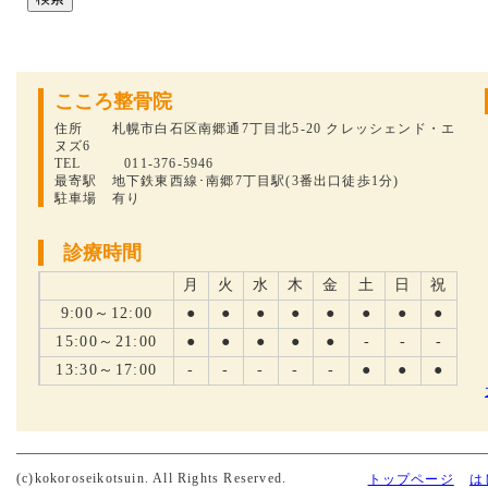
こころ整骨院
住所 札幌市白石区南郷通7丁目北5-20 クレッシェンド・エ
ヌズ6
TEL 011-376-5946
最寄駅 地下鉄東西線･南郷7丁目駅(3番出口徒歩1分)
駐車場 有り
診療時間
月
火
水
木
金
土
日
祝
9:00～12:00
●
●
●
●
●
●
●
●
15:00～21:00
●
●
●
●
●
-
-
-
13:30～17:00
-
-
-
-
-
●
●
●
(c)kokoroseikotsuin. All Rights Reserved.
トップページ
は