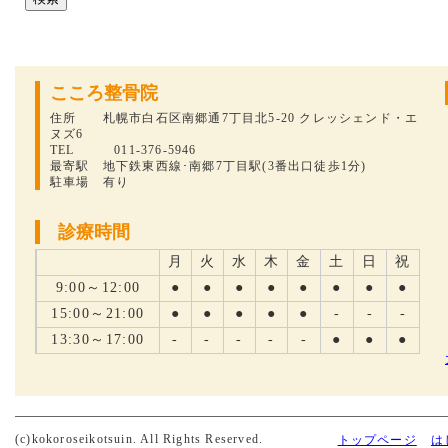
こころ整骨院
住所 札幌市白石区南郷通7丁目北5-20 クレッシェンド・エ
ヌズ6
TEL 011-376-5946
最寄駅 地下鉄東西線･南郷7丁目駅(3番出口徒歩1分)
駐車場 有り
診療時間
月
火
水
木
金
土
日
祝
9:00～12:00
●
●
●
●
●
●
●
●
15:00～21:00
●
●
●
●
●
-
-
-
13:30～17:00
-
-
-
-
-
●
●
●
(c)kokoroseikotsuin. All Rights Reserved.
トップページ
は