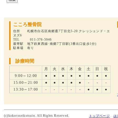
こころ整骨院
住所 札幌市白石区南郷通7丁目北5-20 クレッシェンド・エ
ヌズ6
TEL 011-376-5946
最寄駅 地下鉄東西線･南郷7丁目駅(3番出口徒歩1分)
駐車場 有り
診療時間
月
火
水
木
金
土
日
祝
9:00～12:00
●
●
●
●
●
●
●
●
15:00～21:00
●
●
●
●
●
-
-
-
13:30～17:00
-
-
-
-
-
●
●
●
(c)kokoroseikotsuin. All Rights Reserved.
トップページ
は