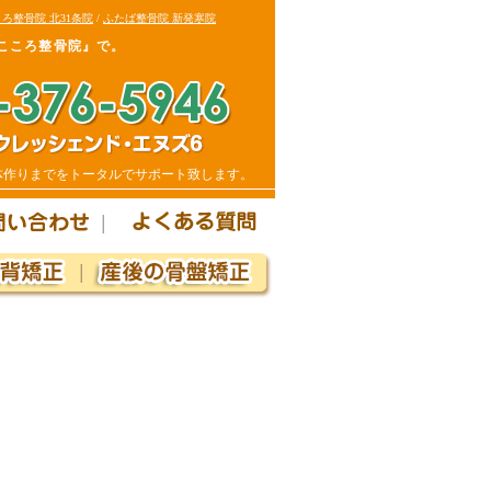
ろ整骨院 北31条院
/
ふたば整骨院 新発寒院
こころ整骨院』で。
体作りまでをトータルでサポート致します。