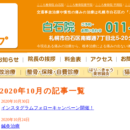
こころ整骨院 白石院
/
こころ整骨院豊平院
/
こころ整骨院 平岡院
/
ここ
交通事故治療や慢性の痛みの治療は札幌市白石区の『
今現在ある痛みの治療から、根本治療による痛みの出ない
2020年10月の記事一覧
2020年10月30日
インスタグラムフォローキャンペーン開催！
2020年10月24日
鍼灸治療