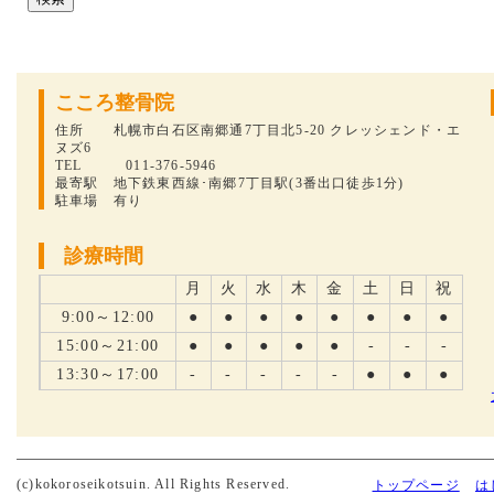
こころ整骨院
住所 札幌市白石区南郷通7丁目北5-20 クレッシェンド・エ
ヌズ6
TEL 011-376-5946
最寄駅 地下鉄東西線･南郷7丁目駅(3番出口徒歩1分)
駐車場 有り
診療時間
月
火
水
木
金
土
日
祝
9:00～12:00
●
●
●
●
●
●
●
●
15:00～21:00
●
●
●
●
●
-
-
-
13:30～17:00
-
-
-
-
-
●
●
●
(c)kokoroseikotsuin. All Rights Reserved.
トップページ
は