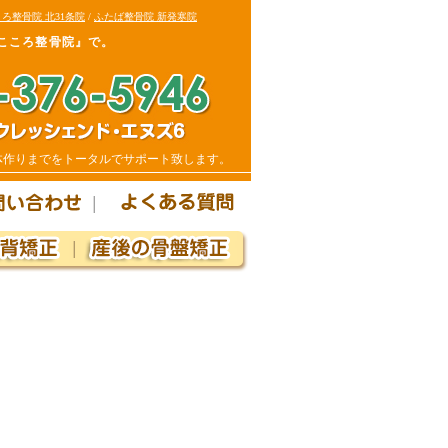
ろ整骨院 北31条院
/
ふたば整骨院 新発寒院
こころ整骨院』で。
体作りまでをトータルでサポート致します。