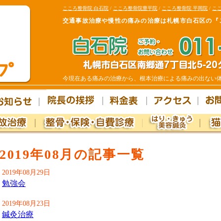
こころ整骨院 白石院
/
こころ整骨院豊平院
/
こころ整骨院 平岡院
/
ここ
交通事故治療や慢性の痛みの治療は札幌市白石区の『
今現在ある痛みの治療から、根本治療による痛みの出ない
2019年08月の記事一覧
2019年08月29日
勉強会
2019年08月23日
鍼灸治療