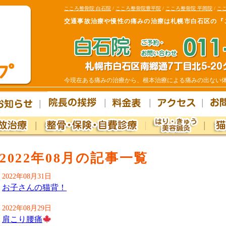
こころ整骨院 白石院
/
こころ整骨院豊平院
/
こころ整骨院 平岡院
/
ここ
交通事故治療や慢性の痛みの治療は札幌市白石区の『
今現在ある痛みの治療から、根本治療による痛みの出ない
2022年08月の記事一覧
2022年08月31日
お子さんの猫背！
2022年08月29日
肩こり腰痛