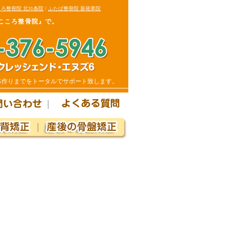
ろ整骨院 北31条院
/
ふたば整骨院 新発寒院
こころ整骨院』で。
体作りまでをトータルでサポート致します。