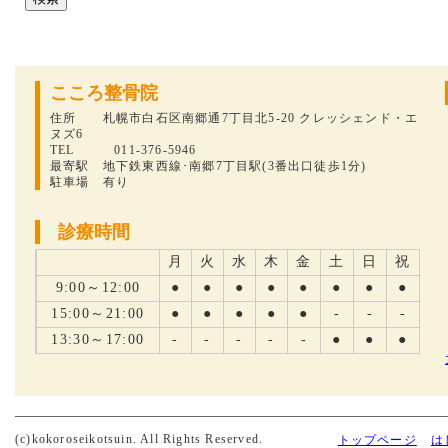
こころ整骨院
住所 札幌市白石区南郷通7丁目北5-20 クレッシェンド・エ
ヌズ6
TEL 011-376-5946
最寄駅 地下鉄東西線･南郷7丁目駅(3番出口徒歩1分)
駐車場 有り
診療時間
月
火
水
木
金
土
日
祝
9:00～12:00
●
●
●
●
●
●
●
●
15:00～21:00
●
●
●
●
●
-
-
-
13:30～17:00
-
-
-
-
-
●
●
●
(c)kokoroseikotsuin. All Rights Reserved.
トップページ
は